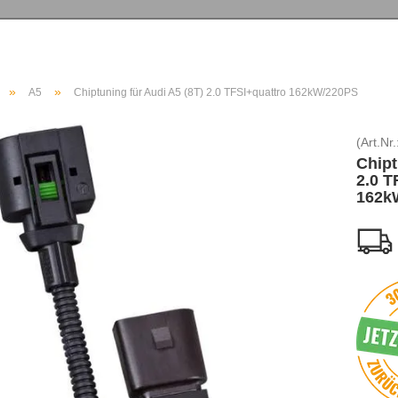
»
»
A5
Chiptuning für Audi A5 (8T) 2.0 TFSI+quattro 162kW/220PS
(Art.Nr.
Chipt
2.0 T
162k