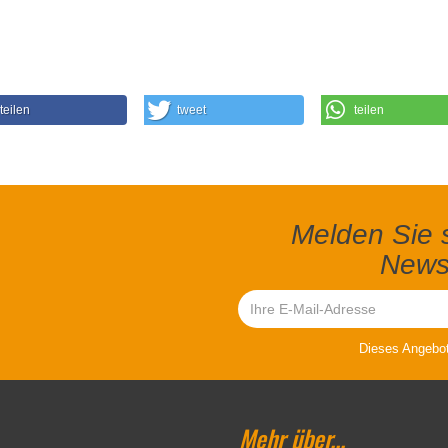
teilen
tweet
teilen
Melden Sie s
Newsl
Dieses Angebot 
Mehr über...