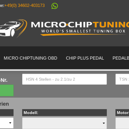
ne:
+49(0) 34602-403173
Sprache auswählen
Lieferland
MICRO CHIPTUNING OBD
CHIP PLUS PEDAL
PEDAL
Nr.
Konto erstell
rien
Passwort ver
Modell:
Motor