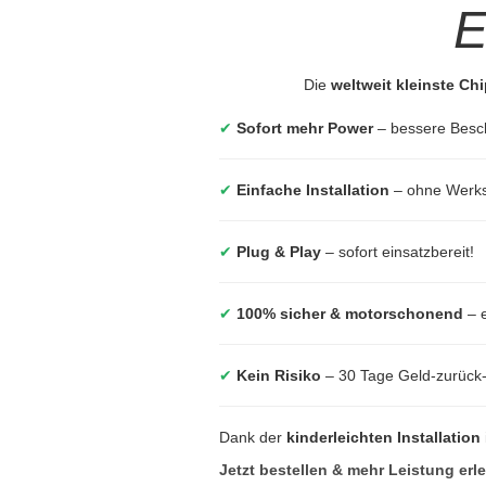
E
Die
weltweit kleinste Ch
✔
Sofort mehr Power
– bessere Besc
✔
Einfache Installation
– ohne Werkst
✔
Plug & Play
– sofort einsatzbereit!
✔
100% sicher & motorschonend
– e
✔
Kein Risiko
– 30 Tage Geld-zurück
Dank der
kinderleichten Installation
Jetzt bestellen & mehr Leistung erl