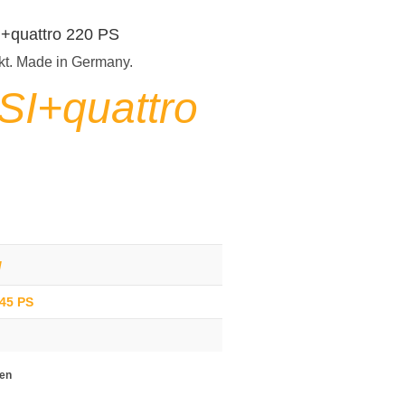
I+quattro 220 PS
kt. Made in Germany.
SI+quattro
g
245 PS
ten