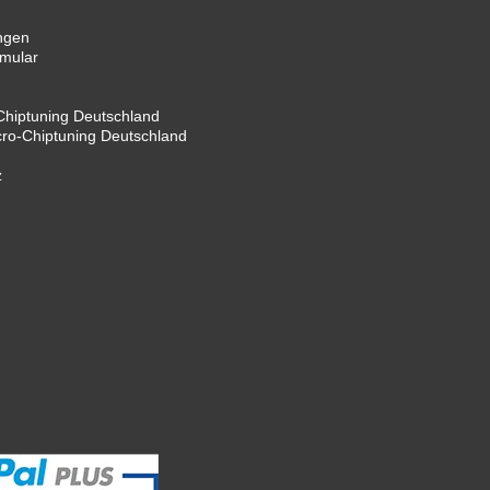
ngen
rmular
hiptuning Deutschland
cro-Chiptuning Deutschland
z