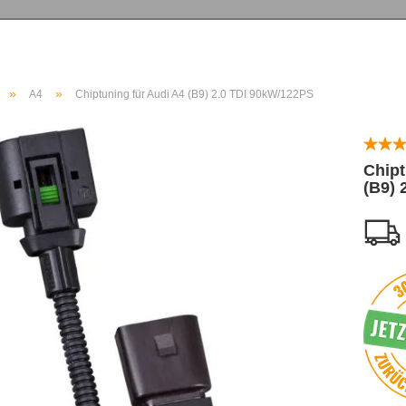
»
»
A4
Chiptuning für Audi A4 (B9) 2.0 TDI 90kW/122PS
Chipt
(B9) 