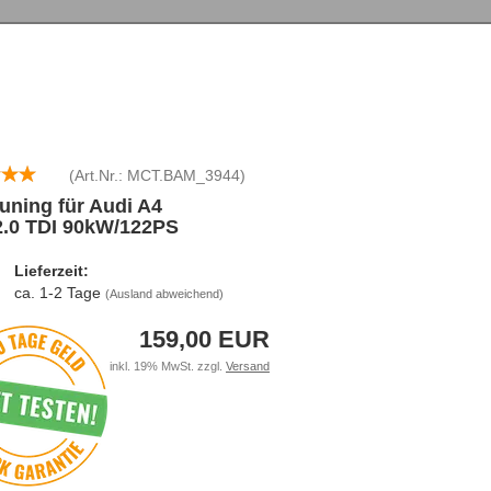
(Art.Nr.:
MCT.BAM_3944
)
uning für Audi A4
2.0 TDI 90kW/122PS
Lieferzeit:
ca. 1-2 Tage
(Ausland abweichend)
159,00 EUR
inkl. 19% MwSt. zzgl.
Versand