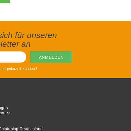
ich für unseren
etter an
ist jederzeit kündbar!
ngen
rmular
hiptuning Deutschland