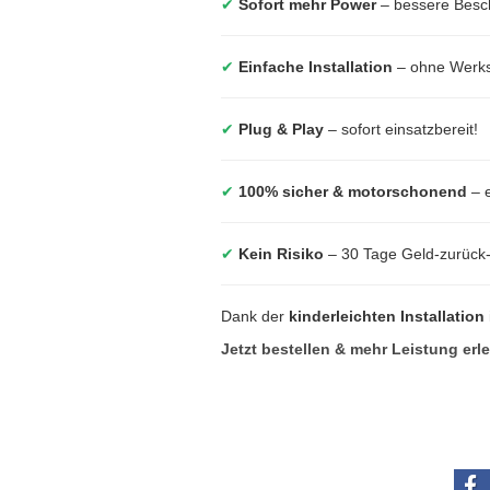
✔
Sofort mehr Power
– bessere Besc
✔
Einfache Installation
– ohne Werkst
✔
Plug & Play
– sofort einsatzbereit!
✔
100% sicher & motorschonend
– e
✔
Kein Risiko
– 30 Tage Geld-zurück
Dank der
kinderleichten Installation
Jetzt bestellen & mehr Leistung erl