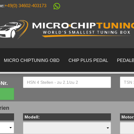
ne:
+49(0) 34602-403173
Sprache auswählen
Lieferland
MICRO CHIPTUNING OBD
CHIP PLUS PEDAL
PEDAL
Nr.
Konto erstell
rien
Passwort ver
Modell:
Motor