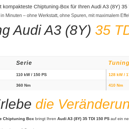
t kompakteste Chiptuning-Box für Ihren Audi A3 (8Y) 3
 in Minuten – ohne Werkstatt, ohne Spuren, mit maximalem Effe
ng Audi A3 (8Y)
35 T
Serie
Tunin
110 kW / 150 PS
128 kW / 
360 Nm
410 Nm
rlebe
die Veränderu
te Chiptuning Box
bringt Ihren
Audi A3 (8Y) 35 TDI 150 PS
auf ein ne