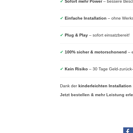
✔
Sofort mehr Power
– bessere Besc
✔
Einfache Installation
– ohne Werkst
✔
Plug & Play
– sofort einsatzbereit!
✔
100% sicher & motorschonend
– e
✔
Kein Risiko
– 30 Tage Geld-zurück
Dank der
kinderleichten Installation
Jetzt bestellen & mehr Leistung erl