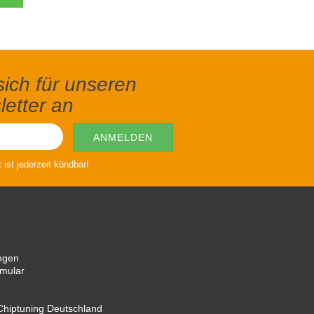
ich für unseren
etter an
ist jederzeit kündbar!
ngen
rmular
hiptuning Deutschland