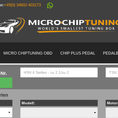
ne:
+49(0) 34602-403173
Sprache auswählen
Lieferland
MICRO CHIPTUNING OBD
CHIP PLUS PEDAL
PEDAL
Nr.
Konto erstell
rien
Passwort ver
Modell:
Motor