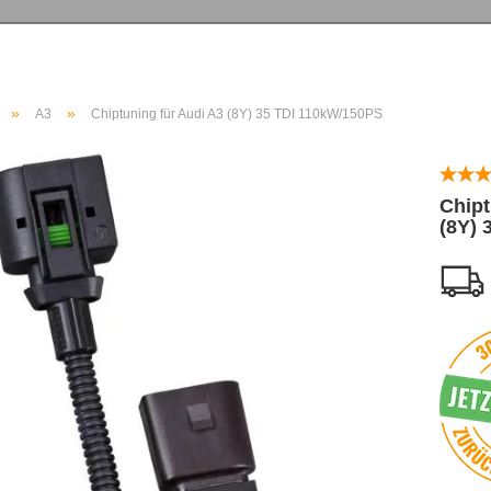
»
»
A3
Chiptuning für Audi A3 (8Y) 35 TDI 110kW/150PS
Chipt
(8Y) 