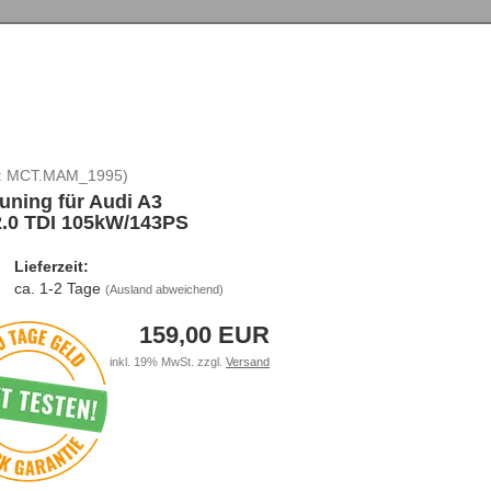
:
MCT.MAM_1995
)
uning für Audi A3
2.0 TDI 105kW/143PS
Lieferzeit:
ca. 1-2 Tage
(Ausland abweichend)
159,00 EUR
inkl. 19% MwSt. zzgl.
Versand