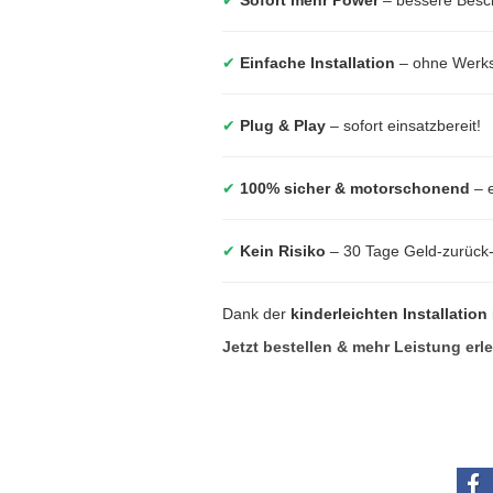
✔
Einfache Installation
– ohne Werkst
✔
Plug & Play
– sofort einsatzbereit!
✔
100% sicher & motorschonend
– e
✔
Kein Risiko
– 30 Tage Geld-zurück
Dank der
kinderleichten Installation
Jetzt bestellen & mehr Leistung erl