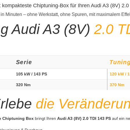
t kompakteste Chiptuning-Box für Ihren Audi A3 (8V) 2.
 in Minuten – ohne Werkstatt, ohne Spuren, mit maximalem Effe
ng Audi A3 (8V)
2.0 T
Serie
Tunin
105 kW / 143 PS
120 kW / 
320 Nm
370 Nm
rlebe
die Veränderu
te Chiptuning Box
bringt Ihren
Audi A3 (8V) 2.0 TDI 143 PS
auf ein n
hleunigung & Durchzug