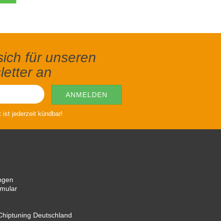
ich für unseren
etter an
ist jederzeit kündbar!
ngen
rmular
hiptuning Deutschland