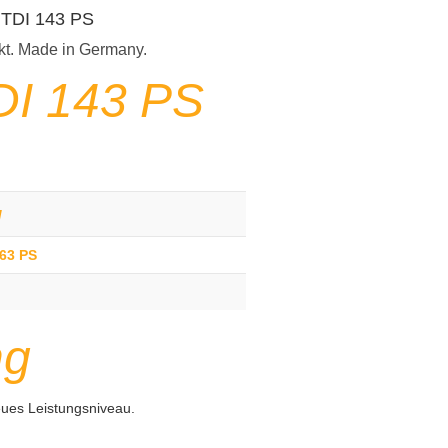
0 TDI 143 PS
kt. Made in Germany.
DI 143 PS
g
163 PS
ng
eues Leistungsniveau.