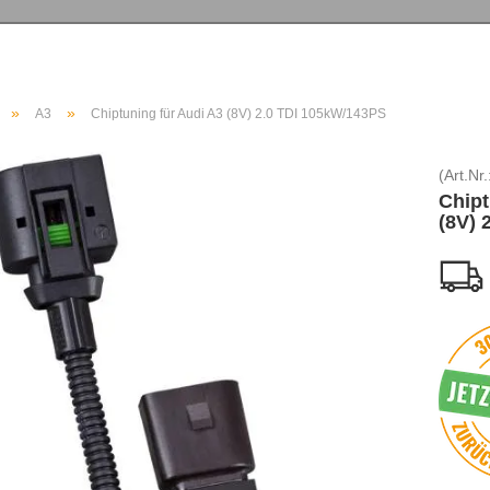
»
»
A3
Chiptuning für Audi A3 (8V) 2.0 TDI 105kW/143PS
(Art.Nr.
Chipt
(8V) 