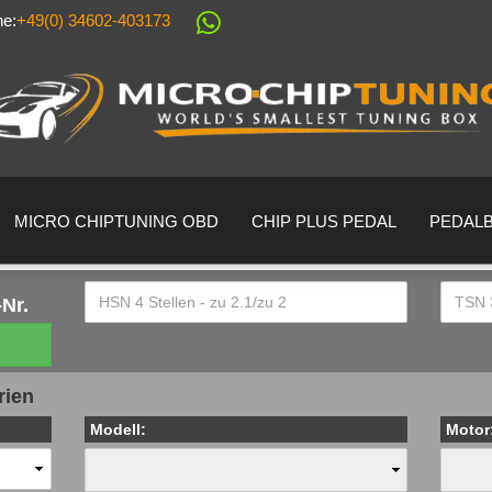
ne:
+49(0) 34602-403173
Sprache auswählen
Lieferland
MICRO CHIPTUNING OBD
CHIP PLUS PEDAL
PEDAL
Nr.
Konto erstell
rien
Passwort ver
Modell:
Motor