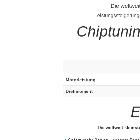
Die weltwei
Leistungssteigerung
Chiptuni
Motorleistung
Drehmoment
E
Die
weltweit kleins
✔
Sofort mehr Power
– bessere Besc