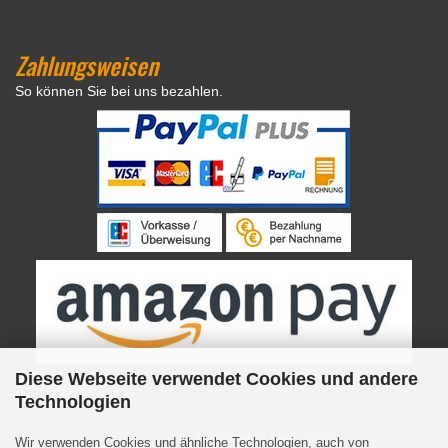
Zahlungsweisen
So können Sie bei uns bezahlen.
Diese Webseite verwendet Cookies und andere
Technologien
Internetshop
by Gambio.de © 2023
Wir verwenden Cookies und ähnliche Technologien, auch von