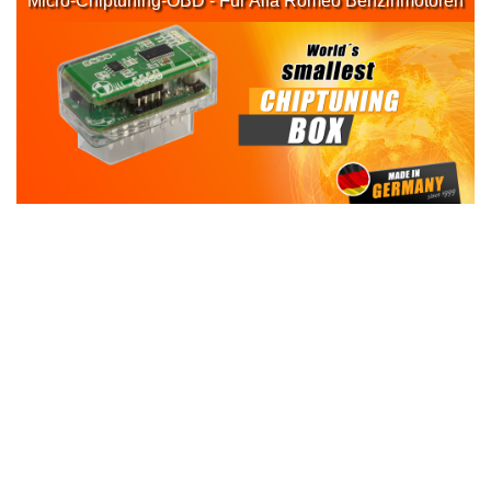
Micro-Chiptuning-OBD - Für Alfa Romeo Benzinmotoren