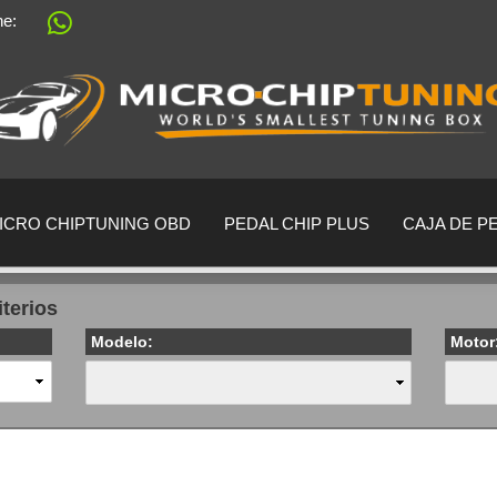
ine:
Sprache auswählen
Lieferland
ICRO CHIPTUNING OBD
PEDAL CHIP PLUS
CAJA DE P
iterios
Modelo:
Motor
crear una cu
¿Ha olvidado