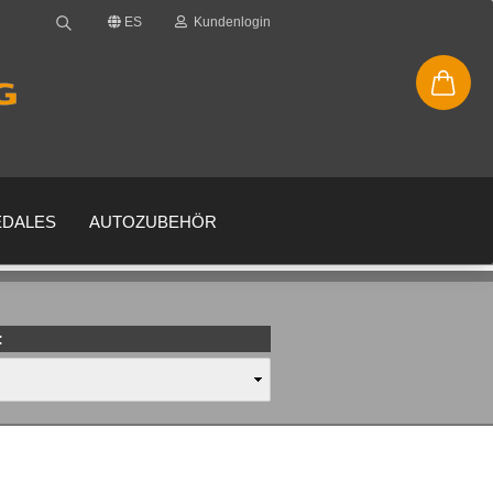
ES
Kundenlogin
EDALES
AUTOZUBEHÖR
:
enta
 su contraseña?