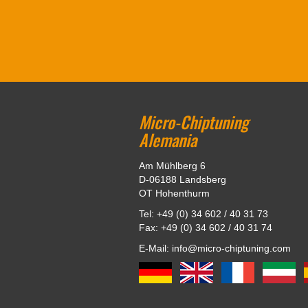
Micro-Chiptuning
Alemania
Am Mühlberg 6
D-06188 Landsberg
OT Hohenthurm
Tel: +49 (0) 34 602 / 40 31 73
Fax: +49 (0) 34 602 / 40 31 74
E-Mail: info@micro-chiptuning.com