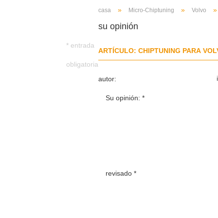
»
»
casa
Micro-Chiptuning
Volvo
su opinión
* entrada
ARTÍCULO: CHIPTUNING PARA VOLV
obligatoria
autor:
Su opinión:
revisado