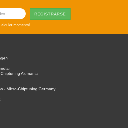
cualquier momento!
ngen
rmular
-Chiptuning Alemania
as - Micro-Chiptuning Germany
z