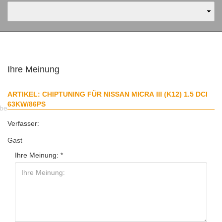
Ihre Meinung
ARTIKEL: CHIPTUNING FÜR NISSAN MICRA III (K12) 1.5 DCI
63KW/86PS
abe
Verfasser:
Gast
Ihre Meinung: