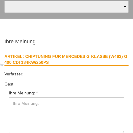
Ihre Meinung
ARTIKEL: CHIPTUNING FÜR MERCEDES G-KLASSE (W463) G
400 CDI 184KW/250PS
abe
Verfasser:
Gast
Ihre Meinung: