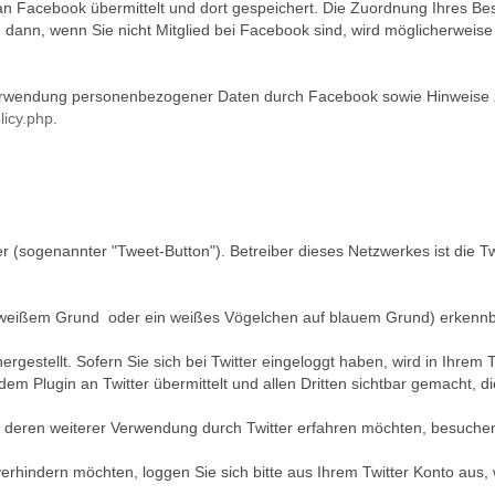
ekt an Facebook übermittelt und dort gespeichert. Die Zuordnung Ihres
 dann, wenn Sie nicht Mitglied bei Facebook sind, wird möglicherwei
wendung personenbezogener Daten durch Facebook sowie Hinweise zu
licy.php
.
er (sogenannter "Tweet-Button"). Betreiber dieses Netzwerkes ist die T
uf weißem Grund oder ein weißes Vögelchen auf blauem Grund) erkennb
ergestellt. Sofern Sie sich bei Twitter eingeloggt haben, wird in Ihr
m Plugin an Twitter übermittelt und allen Dritten sichtbar gemacht, d
eren weiterer Verwendung durch Twitter erfahren möchten, besuchen
rhindern möchten, loggen Sie sich bitte aus Ihrem Twitter Konto aus