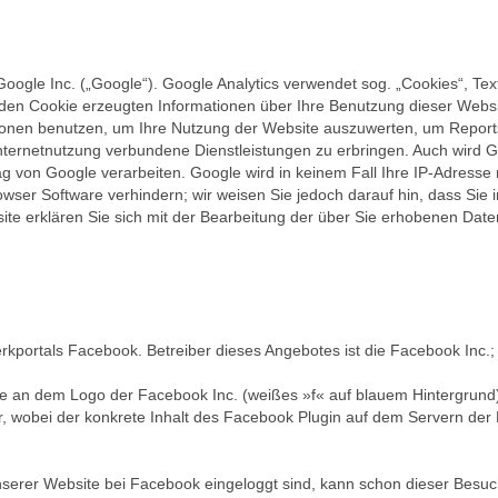
oogle Inc. („Google“). Google Analytics verwendet sog. „Cookies“, Te
en Cookie erzeugten Informationen über Ihre Benutzung dieser Website
ionen benutzen, um Ihre Nutzung der Website auszuwerten, um Reports 
ernetnutzung verbundene Dienstleistungen zu erbringen. Auch wird Go
rag von Google verarbeiten. Google wird in keinem Fall Ihre IP-Adress
owser Software verhindern; wir weisen Sie jedoch darauf hin, dass Sie 
ite erklären Sie sich mit der Bearbeitung der über Sie erhobenen Dat
rkportals Facebook. Betreiber dieses Angebotes ist die Facebook Inc.;
wie an dem Logo der Facebook Inc. (weißes »f« auf blauem Hintergrund)
 wobei der konkrete Inhalt des Facebook Plugin auf dem Servern der Fa
serer Website bei Facebook eingeloggt sind, kann schon dieser Besu