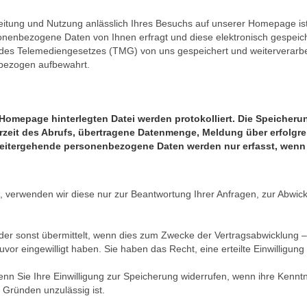
tung und Nutzung anlässlich Ihres Besuchs auf unserer Homepage ist 
sonenbezogene Daten von Ihnen erfragt und diese elektronisch gespei
es Telemediengesetzes (TMG) von uns gespeichert und weiterverarbeite
nbezogen aufbewahrt.
r Homepage hinterlegten Datei werden protokolliert. Die Speiche
rzeit des Abrufs, übertragene Datenmenge, Meldung über erfolgr
Weitergehende personenbezogene Daten werden nur erfasst, wenn S
 verwenden wir diese nur zur Beantwortung Ihrer Anfragen, zur Abwick
er sonst übermittelt, wenn dies zum Zwecke der Vertragsabwicklung –
uvor eingewilligt haben. Sie haben das Recht, eine erteilte Einwilligung
 Sie Ihre Einwilligung zur Speicherung widerrufen, wenn ihre Kenntni
 Gründen unzulässig ist.